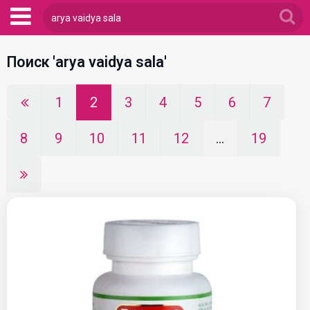
Поиск 'arya vaidya sala'
1
2
3
4
5
6
7
8
9
10
11
12
...
19