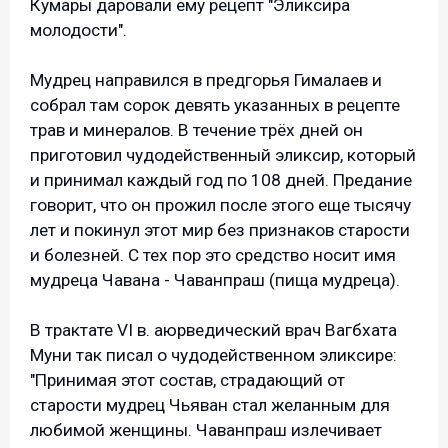
Кумары даровали ему рецепт "Эликсира
молодости".
Мудрец направился в предгорья Гималаев и
собрал там сорок девять указанных в рецепте
трав и минералов. В течение трёх дней он
приготовил чудодейственный эликсир, который
и принимал каждый год по 108 дней. Предание
говорит, что он прожил после этого еще тысячу
лет и покинул этот мир без признаков старости
и болезней. С тех пор это средство носит имя
мудреца Чавана - Чаванпраш (пища мудреца).
В трактате VI в. аюрведический врач Вагбхата
Муни так писал о чудодейственном эликсире:
"Принимая этот состав, страдающий от
старости мудрец Чьяван стал желанным для
любимой женщины. Чаванпраш излечивает