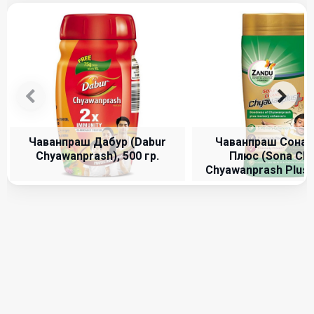
Ваше имя (ФИО):
Текст:
Чаванпраш Дабур (Dabur
Чаванпраш Сона 
Chyawanprash), 500 гр.
Плюс (Sona Cha
Chyawanprash Plus),
НЕТ В НАЛИЧ
730
Ваша оценка:
5
Трифала Чурна Dabur (Triphala Churna), 500 гр.
Вопрос:
Ответьте на вопрос
CKoлbKo бyдeT uз BoсbMu
1100
BычeсTb пяTb?