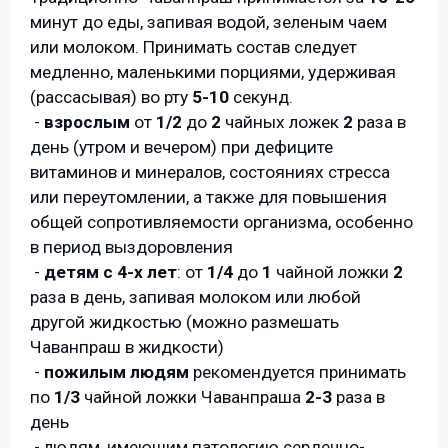
минут до еды, запивая водой, зеленым чаем
или молоком. Принимать состав следует
медленно, маленькими порциями, удерживая
(рассасывая) во рту
5-10
секунд.
-
взрослым
от
1/2
до
2
чайных ложек
2
раза в
день (утром и вечером) при дефиците
витаминов и минералов, состояниях стресса
или переутомлении, а также для повышения
общей сопротивляемости организма, особенно
в период выздоровления
-
детям с 4-х лет
: от
1/4
до
1
чайной ложки
2
раза в день, запивая молоком или любой
другой жидкостью (можно размешать
Чаванпраш в жидкости)
-
пожилым людям
рекомендуется принимать
по
1/3
чайной ложки Чаванпраша
2-3
раза в
день
- людям, имеющим патологию сердечно-